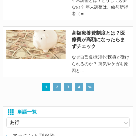
年末調整とは？どうして必要
なの？ 年末調整は、給与所得
者（＝
高額療養費制度とは？医
療費が高額になったらま
ずチェック
なぜ自己負担3割で医療が受け
られるのか？ 病気やケガを原
因と
1
2
3
4
≫
単語一覧
アカウント型保険