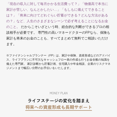
「現在の収入に対して毎月かかる生活費って？」「物価高で本当に
家計が苦しい、なんとかしたい…」「もしもに備えてできること
は？」「将来に向けてどれぐらい貯蓄ができる？どんな方法がある
の？」など、人生のさまざまなシーンで必ず考えることになるお金
のこと。
だからこそいざという時、総合的な判断ができるプロの相
談相手が必要です。 専門性の高いマネードクターのFPなら、保険も
家計も将来のお金のことも、すべてまとめて無料でご相談いただけ
ます。
※ファイナンシャルプランナー（FP）は、家計や保険、資産形成などのアドバイ
ス、ライフプランに不可欠なキャッシュフロー表の作成も行うお金全般の知識を
備えた専門家。 家計診断から貯蓄計画、住宅購入や年金相談、企業のリスクマネ
ジメントまで幅広い分野のお手伝いをいたします。
MONEY PLAN
ライフステージの変化を踏まえ
将来への資産形成も長期サポート