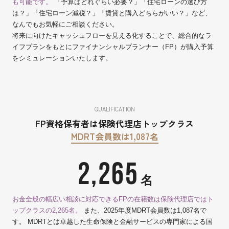
も可能です。
「予算はどれぐらい必要？」「住宅ローンの選び方
は？」「住宅ローン減税？」「賃貸と購入どちらがいい？」など、
なんでもお気軽にご相談ください。
将来に向けたキャッシュフローを見える化することで、総合的なラ
イフプランをもとにファイナンシャルプランナー（FP）が購入予算
をシミュレーションいたします。
QUALIFICATION
FP資格保有者は保険代理店トップクラス
MDRT会員数は1,087名
2,265
名
お金全般の幅広い相談に対応できるFPの在籍数は保険代理店ではト
ップクラスの2,265名。
また、2025年度MDRT会員数は1,087名で
す。 MDRTとは卓越した生命保険と金融サービスの専門家による国