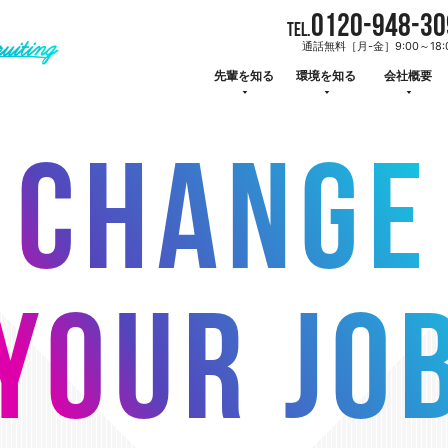
マネードクターFP転職
0120-948-30
TEL.
通話無料［月-金］9:00～18:
先輩を知る
環境を知る
会社概要
CHANGE
YOUR JO