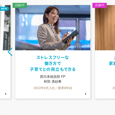
メリハリをつければ
家族との時間と高い収入
どちらも叶う
店舗事業部 FP
浜田 玲香
2022年4月入社／業界18年目
2