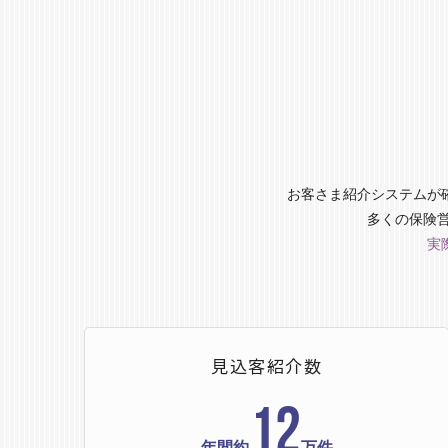
お客さま紹介システムが
多くの保険
実
見込客紹介数
12
年間約
万件