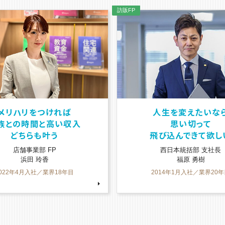
人生を変えたいなら
来店型ショップの
思い切って
経験者なら
飛び込んできて欲しい
即戦力として活躍で
西日本統括部 支社長
店舗事業部 マネージャ
福原 勇樹
櫻井 龍次
014年1月入社／業界20年目
2023年11月入社／業界15