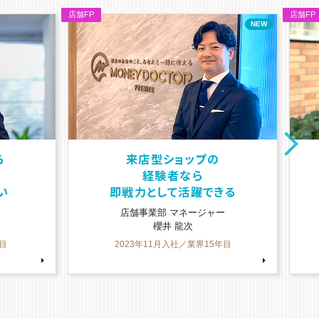
総合金融代理店として
お客さまの人生に
きる
寄り添える
ー
店舗事業部 店長
山本 友子
年目
2022年6月入社／業界39年目