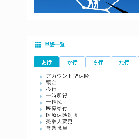
単語一覧
あ行
か行
さ行
た行
アカウント型保険
頭金
移行
一時所得
一括払
医療給付
医療保険制度
受取人変更
営業職員