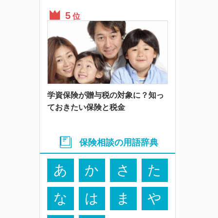
位
学資保険が贈与税の対象に？知っ
ておきたい保険と税金
保険相談の用語辞典
あ
か
さ
た
な
は
ま
や