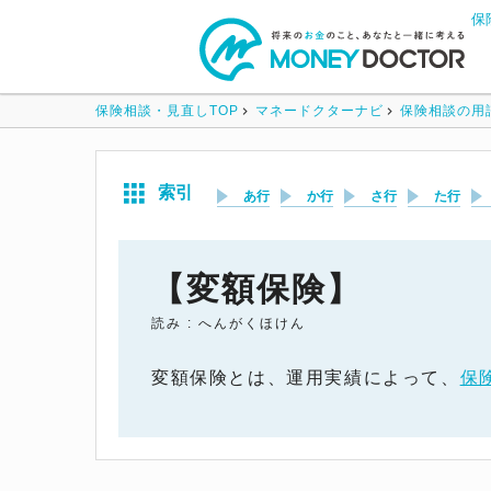
保
保険相談・見直しTOP
マネードクターナビ
保険相談の用
索引
あ行
か行
さ行
た行
【変額保険】
読み : へんがくほけん
変額保険とは、運用実績によって、
保