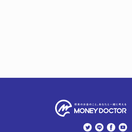
twitter
LINE
Faceb
Y