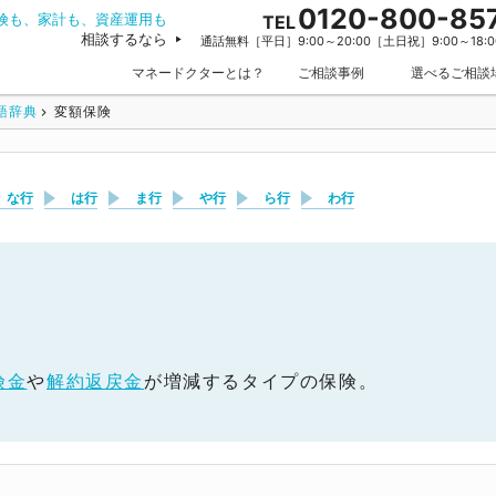
0120-800-85
険も、家計も、資産運用も
TEL
相談するなら
通話無料［平日］9:00～20:00［土日祝］9:00～18:0
マネードクターとは？
ご相談事例
選べるご相談
語辞典
変額保険
な行
は行
ま行
や行
ら行
わ行
険金
や
解約返戻金
が増減するタイプの保険。