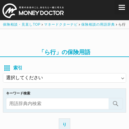
保険相談・見直しTOP
マネードクターナビ
保険相談の用語辞典
ら行
「ら行」の保険用語
索引
キーワード検索
り