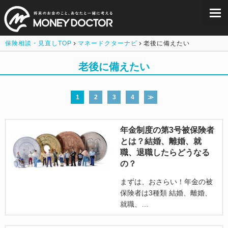
保険相談・見直しTOP
マネードクターナビ
老後に備えたい
老後に備えたい
1
2
3
4
≫
年金制度の第3号被保険者
とは？結婚、離婚、就
職、退職したらどうなる
の？
まずは、おさらい！年金の被
保険者は3種類 結婚、離婚、
就職、