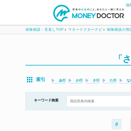
保
保険相談・見直しTOP
マネードクターナビ
保険相談の用
「
索引
あ行
か行
さ行
た行
な
キーワード検索
さ