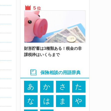
位
財形貯蓄は3種類ある！税金の非
課税枠はいくらまで
保険相談の用語辞典
あ
か
さ
た
な
は
ま
や