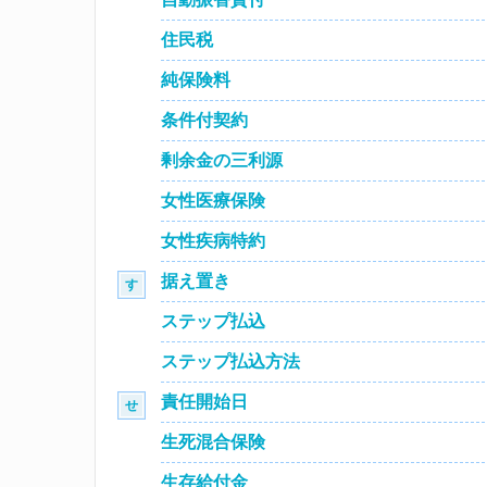
住民税
純保険料
条件付契約
剰余金の三利源
女性医療保険
女性疾病特約
据え置き
す
ステップ払込
ステップ払込方法
責任開始日
せ
生死混合保険
生存給付金