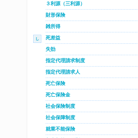
３利源（三利源）
財形保険
雑所得
死差益
し
失効
指定代理請求制度
指定代理請求人
死亡保険
死亡保険金
社会保険制度
社会保障制度
就業不能保険