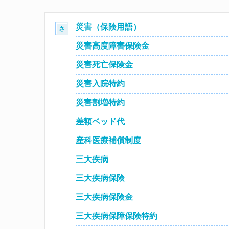
災害（保険用語）
さ
災害高度障害保険金
災害死亡保険金
災害入院特約
災害割増特約
差額ベッド代
産科医療補償制度
三大疾病
三大疾病保険
三大疾病保険金
三大疾病保障保険特約