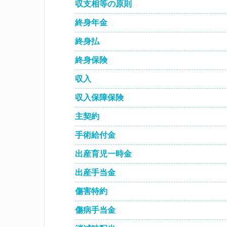
収支相等の原則
終身年金
終身払
終身保険
収入
収入保障保険
主契約
手術給付金
出産育児一時金
出産手当金
傷害特約
傷病手当金