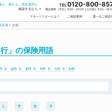
0120-800-85
険も、家計も、資産運用も
TEL
相談するなら
通話無料［平日］9:00～20:00［土日祝］9:00～18:0
マネードクターとは？
ご相談事例
選べるご相談
語辞典
さ行
さ行」の保険用語
行
は行
ま行
や行
ら行
わ行
し
す
せ
そ