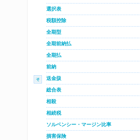
選択表
税額控除
全期型
全期前納払
全期払
前納
送金扱
そ
総合表
相殺
相続税
ソルベンシー・マージン比率
損害保険