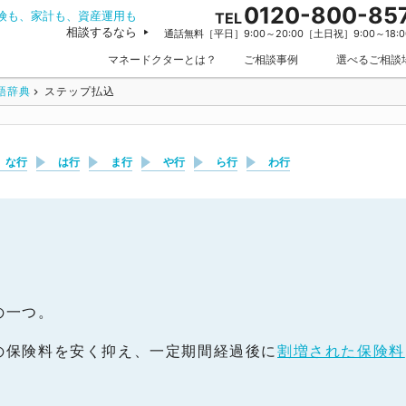
0120-800-85
険も、家計も、資産運用も
TEL
相談するなら
通話無料［平日］9:00～20:00［土日祝］9:00～18:0
マネードクターとは？
ご相談事例
選べるご相談
語辞典
ステップ払込
な行
は行
ま行
や行
ら行
わ行
の一つ。
の保険料を安く抑え、一定期間経過後に
割増された保険料