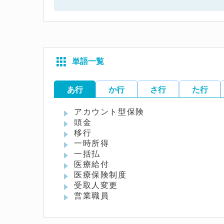
単語一覧
あ行
か行
さ行
た行
アカウント型保険
頭金
移行
一時所得
一括払
医療給付
医療保険制度
受取人変更
営業職員