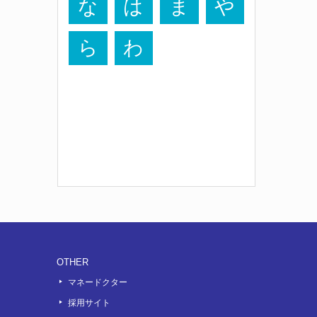
な
は
ま
や
ら
わ
OTHER
マネードクター
採用サイト