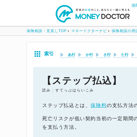
保
保険相談・見直しTOP
マネードクターナビ
保険相談の用
索引
あ行
か行
さ行
た行
【ステップ払込】
読み : すてっぷはらいこみ
ステップ払込とは、
保険料
の支払方法
死亡リスクが低い契約当初の一定期間
を支払う方法。