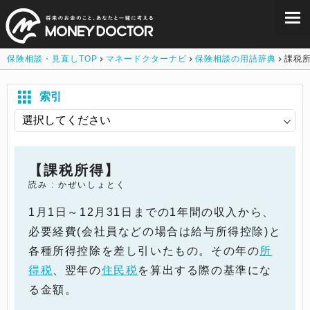
保険相談・見直しTOP
マネードクターナビ
保険相談の用語辞典
課税
索引
【課税所得】
読み : かぜいしょとく
1月1日～12月31日までの1年間の収入から、
必要経費(会社員などの場合は給与所得控除)と
各種所得控除を差し引いたもの。その年の
所
得税
、翌年の
住民税
を算出する際の基準にな
る金額。