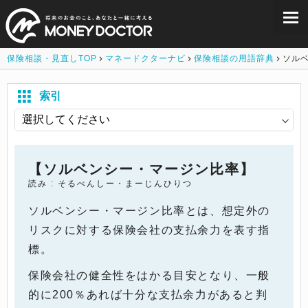
保険相談・見直しTOP
マネードクターナビ
保険相談の用語辞典
ソル
索引
【ソルベンシー・マージン比率】
読み : そるべんしー・まーじんひりつ
ソルベンシー・マージン比率とは、想定外の
リスクに対する保険会社の支払余力を表す指
標。
保険会社の健全性をはかる目安となり、一般
的に200％あれば十分な支払余力があると判