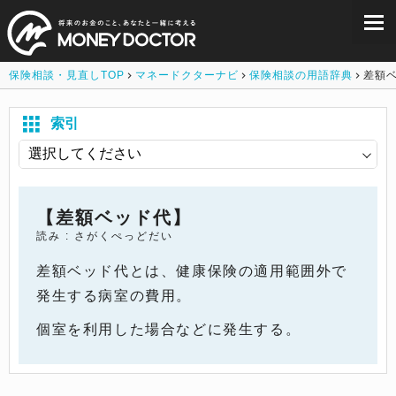
保険相談・見直しTOP
マネードクターナビ
保険相談の用語辞典
差額
索引
【差額ベッド代】
読み : さがくぺっどだい
差額ベッド代とは、健康保険の適用範囲外で
発生する病室の費用。
個室を利用した場合などに発生する。