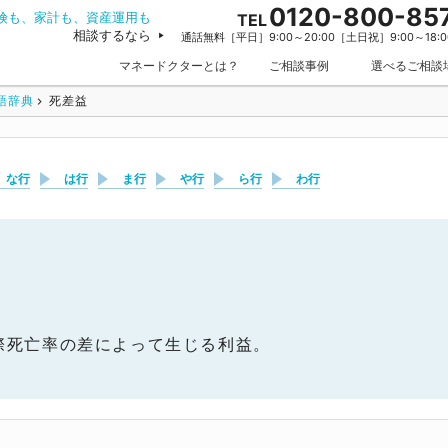
0120-800-85
険も、家計も、資産運用も
TEL
相談するなら
通話無料［平日］9:00～20:00［土日祝］9:00～18:0
マネードクターとは？
ご相談事例
選べるご相談
語辞典
死差益
な行
は行
ま行
や行
ら行
わ行
際死亡率の差によって生じる利益。