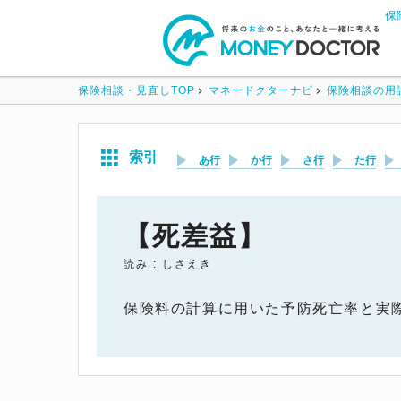
保
保険相談・見直しTOP
マネードクターナビ
保険相談の用
索引
あ行
か行
さ行
た行
【死差益】
読み : しさえき
保険料の計算に用いた予防死亡率と実