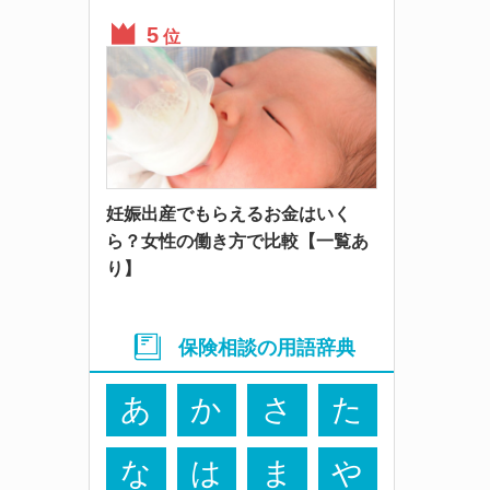
位
妊娠出産でもらえるお金はいく
ら？女性の働き方で比較【一覧あ
り】
保険相談の用語辞典
あ
か
さ
た
な
は
ま
や