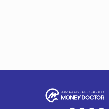
twitter
LINE
Faceb
Y