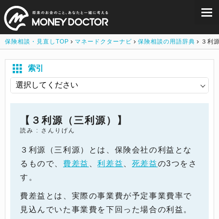
保険相談・見直しTOP
マネードクターナビ
保険相談の用語辞典
３利
索引
【３利源（三利源）】
読み : さんりげん
３利源（三利源）とは、保険会社の利益とな
るもので、
費差益
、
利差益
、
死差益
の3つをさ
す。
費差益とは、実際の事業費が予定事業費率で
見込んでいた事業費を下回った場合の利益。