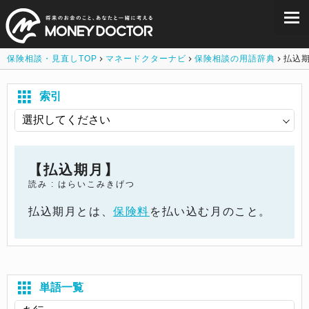
保険相談・見直しTOP
マネードクターナビ
保険相談の用語辞典
払込
索引
【払込期月】
読み : はらいこみきげつ
払込期月とは、
保険料
を払い込む月のこと。
単語一覧