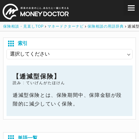
保険相談・見直しTOP
マネードクターナビ
保険相談の用語辞典
逓減
索引
【逓減型保険】
読み : ていげんがたほけん
逓減型保険とは、保険期間中、保障金額が段
階的に減少していく保険。
単語一覧