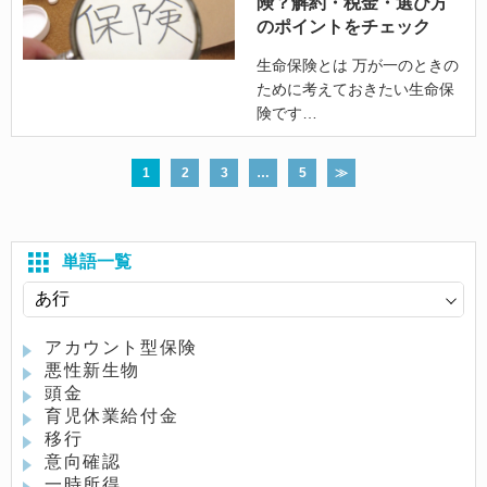
険？解約・税金・選び方
のポイントをチェック
生命保険とは 万が一のときの
ために考えておきたい生命保
険です
1
2
3
…
5
≫
単語一覧
アカウント型保険
悪性新生物
頭金
育児休業給付金
移行
意向確認
一時所得