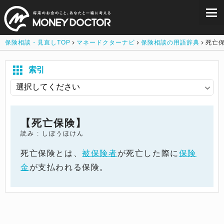
保険相談・見直しTOP
マネードクターナビ
保険相談の用語辞典
死亡
索引
【死亡保険】
読み : しぼうほけん
死亡保険とは、
被保険者
が死亡した際に
保険
金
が支払われる保険。