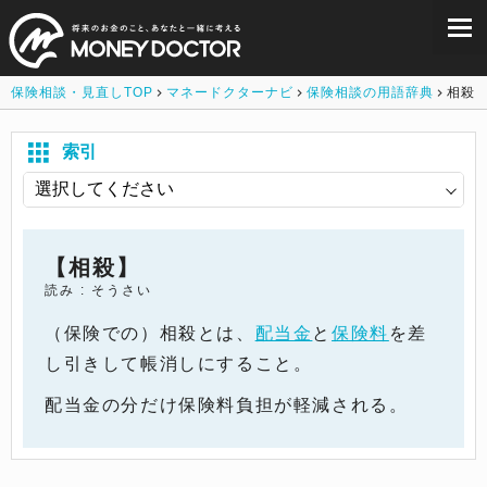
保険相談・見直しTOP
マネードクターナビ
保険相談の用語辞典
相殺
索引
【相殺】
読み : そうさい
（保険での）相殺とは、
配当金
と
保険料
を差
し引きして帳消しにすること。
配当金の分だけ保険料負担が軽減される。