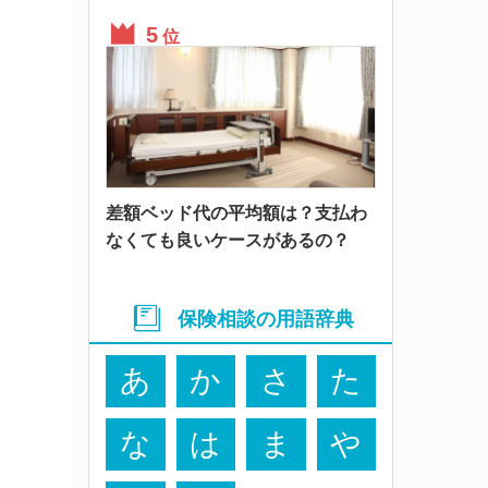
位
差額ベッド代の平均額は？支払わ
なくても良いケースがあるの？
保険相談の用語辞典
あ
か
さ
た
な
は
ま
や