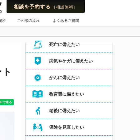
7
相談を予約する
［相談無料］
0
保険のはてな
場所
ご相談の流れ
よくあるご質問
お悩み・よくある相談内容からコラムを探す
死亡に備えたい
病気やケガに備えたい
ント
がんに備えたい
教育費に備えたい
老後に備えたい
保険を見直したい