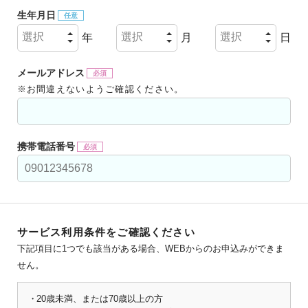
17:00
生年月日
18:00
選択
選択
選択
年
月
日
19:00
メールアドレス
※お間違えないようご確認ください。
20:00
前の週
次の週
携帯電話番号
サービス利用条件をご確認ください
下記項目に1つでも該当がある場合、WEBからのお申込みができま
せん。
20歳未満、または70歳以上の方