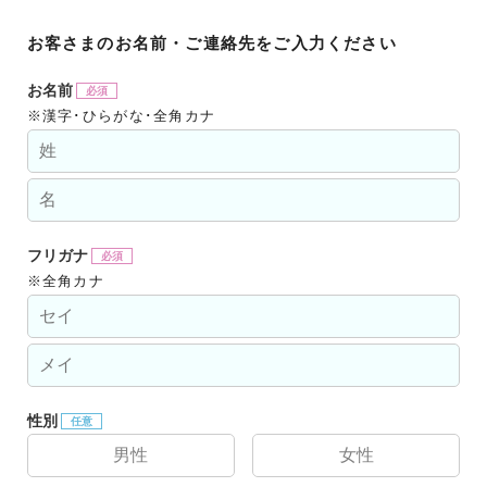
11:00
15:00
19:00
お客さまのお名前・ご連絡先をご入力ください
日時
12:00
16:00
20:00
お名前
9:00
※漢字･ひらがな･全角カナ
10:00
11:00
12:00
フリガナ
※全角カナ
13:00
14:00
15:00
性別
16:00
男性
女性