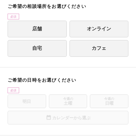
ご希望の相談場所をお選びください
必須
店舗
オンライン
自宅
カフェ
店舗を探す方法をお選びください
お住まいの郵便番号を入力してください
プレミア対応を希望します
決定
現在地から探す
プレミア対応を希望しません
ご希望の日時をお選びください
郵便番号から探す
地域から探す
必須
マネードクタープレミア［相談無料］…保険相談だけでなく、ライフ
プランの作成から資産形成、老後資金や相続など、最適なマネープラ
今週の
今週の
明日
ンをアドバイスするお金の総合サービス。
土曜
日曜
お住まいの郵便番号を入力してください
朝
昼
夕
カレンダーから選ぶ
決定
9:00
13:00
17:00
相談希望日時
前の週
次の週
10:00
14:00
18:00