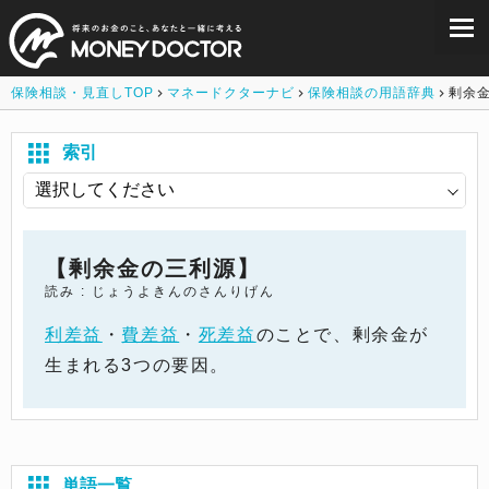
保険相談・見直しTOP
マネードクターナビ
保険相談の用語辞典
剰余
索引
【剰余金の三利源】
読み : じょうよきんのさんりげん
利差益
・
費差益
・
死差益
のことで、剰余金が
生まれる3つの要因。
単語一覧