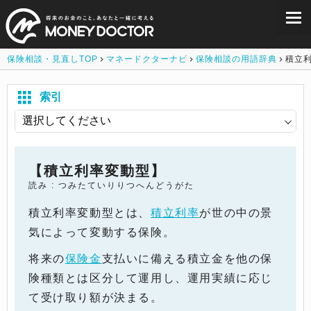
保険相談・見直しTOP
マネードクターナビ
保険相談の用語辞典
積立
索引
【積立利率変動型】
読み : つみたていりりつへんどうがた
積立利率変動型とは、
積立利率
が世の中の景
気によって変動する保険。
将来の
保険金
支払いに備える積立金を他の保
険種類とは区分して運用し、運用実績に応じ
て受け取り額が決まる。