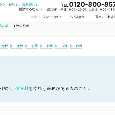
0120-800-85
険も、家計も、資産運用も
TEL
相談するなら
通話無料［平日］9:00～20:00［土日祝］9:00～18:0
マネードクターとは？
ご相談事例
選べるご相談
語辞典
保険契約者
な行
は行
ま行
や行
ら行
わ行
を結び、
保険料
を支払う義務がある人のこと。