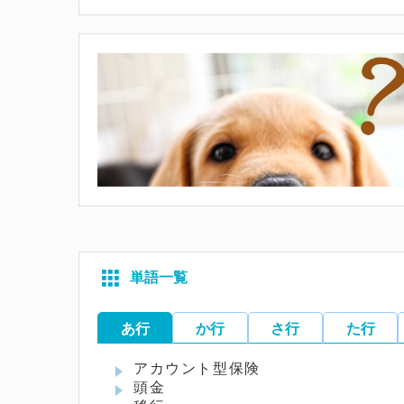
単語一覧
あ行
か行
さ行
た行
アカウント型保険
頭金