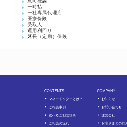
意向確認
一時払
一社専属代理店
医療保険
受取人
運用利回り
延長（定期）保険
CONTENTS
COMPANY
マネードクターとは？
お知らせ
ご相談事例
お問い合わせ
選べるご相談場所
運営会社
ook
outube
ご相談の流れ
お客さまとの約