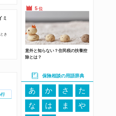
位
イミ
たとき
意外と知らない？住民税の扶養控
除とは？
保険相談の用語辞典
あ
か
さ
た
わ行
な
は
ま
や