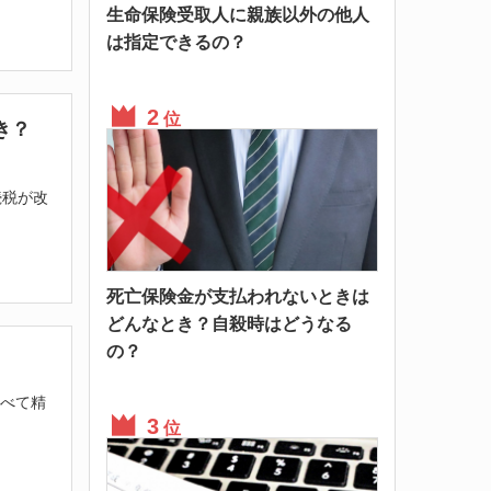
生命保険受取人に親族以外の他人
は指定できるの？
位
き？
続税が
改
死亡保険金が支払われないときは
どんなとき？自殺時はどうなる
の？
比べて精
位