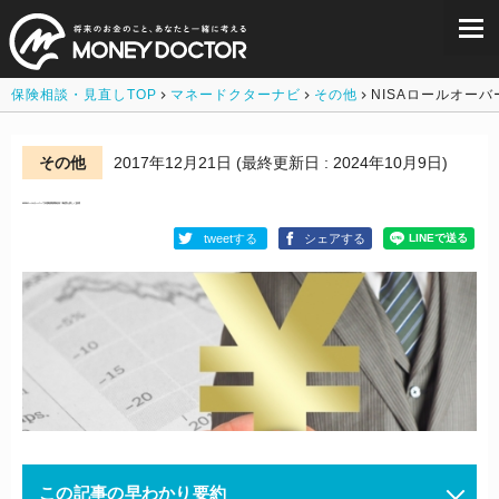
保険相談・見直しTOP
マネードクターナビ
その他
NISAロールオー
その他
2017年12月21日
(最終更新日 : 2024年10月9日)
NISAロールオーバーで非課税期間延長？制度を詳しく説明
tweetする
シェアする
この記事の早わかり要約