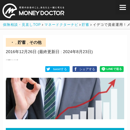
保険相談・見直しTOP
マネードクターナビ
貯蓄
イデコで資産運用！
・
,
貯蓄
,
その他
2016年12月26日
(最終更新日 : 2024年8月23日)
イデコで資産運用！メリット・デメリット比較
tweetする
シェアする