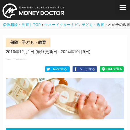
保険相談・見直しTOP
マネードクターナビ
子ども・教育
わが子の教
保険
,
子ども・教育
2016年12月1日
(最終更新日 : 2024年10月9日)
わが子の教育資金をシミュレーション 学資保険に入る前に知っておきたいこと
tweetする
シェアする