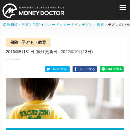
保険相談・見直しTOP
マネードクターナビ
子ども・教育
子どものた
保険
,
子ども・教育
2016年5月31日
(最終更新日 : 2022年10月13日)
子どものために知っておきたい！学資保険の賢い選び方
tweetする
シェアする