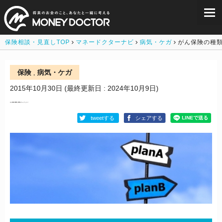
保険相談・見直しTOP
マネードクターナビ
病気・ケガ
がん保険の種
保険
,
病気・ケガ
2015年10月30日
(最終更新日 : 2024年10月9日)
がん保険の種類と特徴をチェックしよう！
tweetする
シェアする