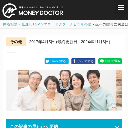
保険相談・見直しTOP
マネードクターナビ
その他
孫への贈与に税金
その他
2017年4月5日
(最終更新日 : 2024年11月6日)
孫への贈与に税金はかかる？生前贈与のメリット・デメリット
tweetする
シェアする
この記事の早わかり要約