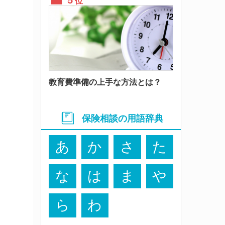
位
教育費準備の上手な方法とは？
保険相談の用語辞典
あ
か
さ
た
な
は
ま
や
ら
わ