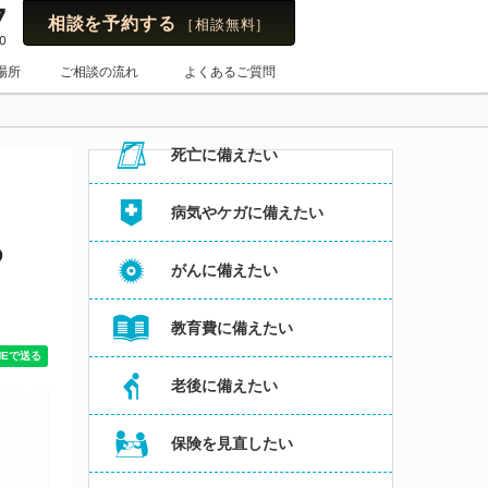
7
相談を予約する
［相談無料］
0
保険のはてな
場所
ご相談の流れ
よくあるご質問
お悩み・よくある相談内容からコラムを探す
死亡に備えたい
病気やケガに備えたい
る
がんに備えたい
教育費に備えたい
老後に備えたい
保険を見直したい