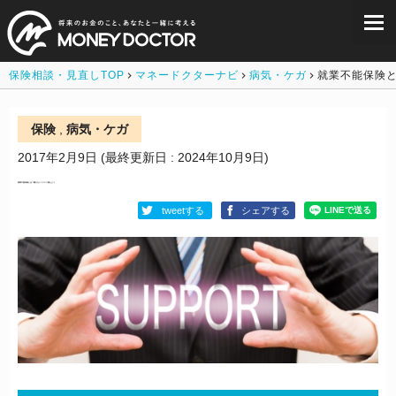
保険相談・見直しTOP
マネードクターナビ
病気・ケガ
就業不能保険
保険
,
病気・ケガ
2017年2月9日
(最終更新日 : 2024年10月9日)
就業不能保険とは？働けないリスクに備えよう
tweetする
シェアする