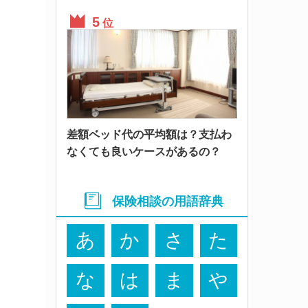
位
差額ベッド代の平均額は？支払わ
なくても良いケースがあるの？
保険相談の用語辞典
あ
か
さ
た
な
は
ま
や