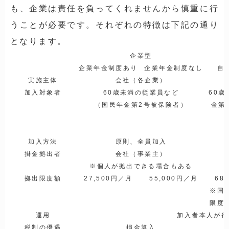
も、企業は責任を負ってくれませんから慎重に行
うことが必要です。それぞれの特徴は下記の通り
となります。
企業型
企業年金制度あり
企業年金制度なし
自
実施主体
会社（各企業）
加入対象者
60歳未満の従業員など
60
（国民年金第2号被保険者）
金第
加入方法
原則、全員加入
掛金拠出者
会社（事業主）
※個人が拠出できる場合もある
拠出限度額
27,500円／月
55,000円／月
68
※国
限度
運用
加入者本人が行
税制の優遇
損金算入