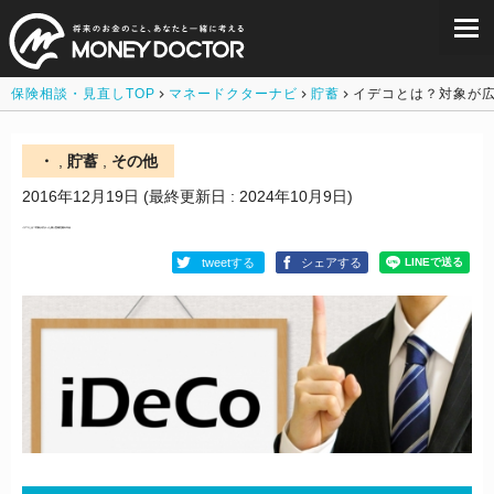
保険相談・見直しTOP
マネードクターナビ
貯蓄
イデコとは？対象が
・
,
貯蓄
,
その他
2016年12月19日
(最終更新日 : 2024年10月9日)
イデコとは？対象が広がった個人型確定拠出年金
tweetする
シェアする