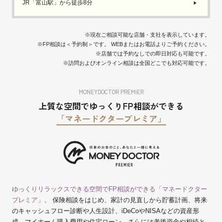
JR「富山駅」から徒歩8分
※現在ご相談可能な店舗・支社を表示しています。
※FP相談は＜予約制＞です。 WEBまたはお電話よりご予約ください。
※店舗では予約なしでの即日対応も可能です。
※訪問およびオンライン相談は全国どこでも対応可能です。
MONEYDOCTOR PREMIER
上質な空間でゆっくりFP相談ができる
「マネードクタープレミア」
ゆっくりリラックスできる空間でFP相談ができる「マネードクター
プレミア」。
保険相談をはじめ、家計の見直しから貯蓄計画、将来
のキャッシュフロー診断や人生設計、iDeCoやNISAなどの資産形
成、マイホーム購入費用や住宅ローン、さらには老後資金や相続と