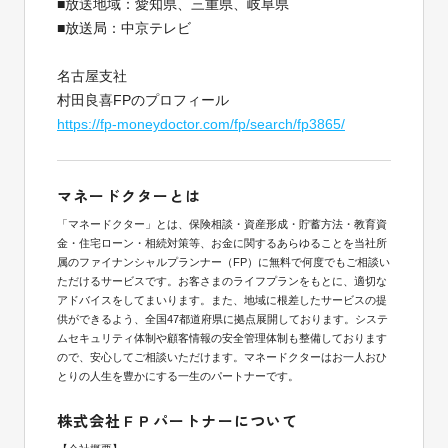
■放送地域：愛知県、三重県、岐阜県
■放送局：中京テレビ
名古屋支社
村田良喜FPのプロフィール
https://fp-moneydoctor.com/fp/search/fp3865/
マネードクターとは
「マネードクター」とは、保険相談・資産形成・貯蓄方法・教育資
金・住宅ローン・相続対策等、お金に関するあらゆることを当社所
属のファイナンシャルプランナー（FP）に無料で何度でもご相談い
ただけるサービスです。お客さまのライフプランをもとに、適切な
アドバイスをしてまいります。また、地域に根差したサービスの提
供ができるよう、全国47都道府県に拠点展開しております。システ
ムセキュリティ体制や顧客情報の安全管理体制も整備しております
ので、安心してご相談いただけます。マネードクターはお一人おひ
とりの人生を豊かにする一生のパートナーです。
株式会社ＦＰパートナーについて