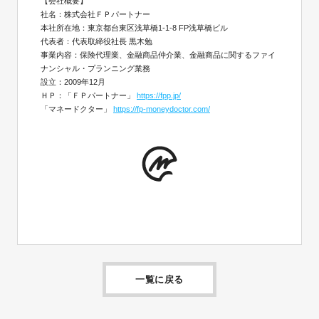
【会社概要】
社名：株式会社ＦＰパートナー
本社所在地：東京都台東区浅草橋1-1-8 FP浅草橋ビル
代表者：代表取締役社長 黒木勉
事業内容：保険代理業、金融商品仲介業、金融商品に関するファイ
ナンシャル・プランニング業務
設立：2009年12月
ＨＰ：「ＦＰパートナー」
https://fpp.jp/
「マネードクター」
https://fp-moneydoctor.com/
一覧に戻る