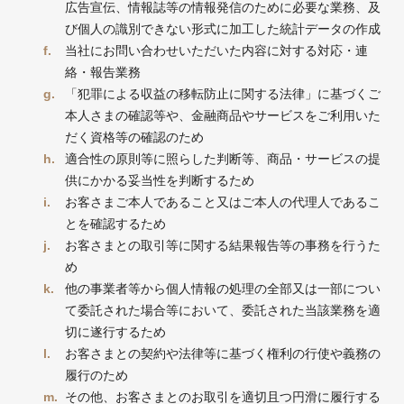
広告宣伝、情報誌等の情報発信のために必要な業務、及
び個人の識別できない形式に加工した統計データの作成
当社にお問い合わせいただいた内容に対する対応・連
絡・報告業務
「犯罪による収益の移転防止に関する法律」に基づくご
本人さまの確認等や、金融商品やサービスをご利用いた
だく資格等の確認のため
適合性の原則等に照らした判断等、商品・サービスの提
供にかかる妥当性を判断するため
お客さまご本人であること又はご本人の代理人であるこ
とを確認するため
お客さまとの取引等に関する結果報告等の事務を行うた
め
他の事業者等から個人情報の処理の全部又は一部につい
て委託された場合等において、委託された当該業務を適
切に遂行するため
お客さまとの契約や法律等に基づく権利の行使や義務の
履行のため
その他、お客さまとのお取引を適切且つ円滑に履行する