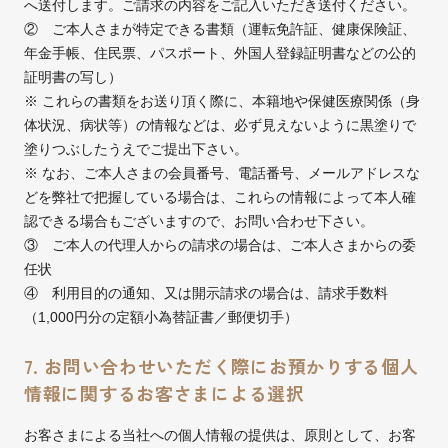
へ送付します。ご請求の内容をご記入いただき送付ください。
② ご本人さまが特定できる書類（運転免許証、健康保険証、
年金手帳、住民票、パスポート、外国人登録証明書などの公的
証明書の写し）
※ これらの書類をお送り頂く際に、本籍地や保健医療関係（身
体状況、病状等）の情報などは、必ず見えないように黒塗りで
塗りつぶしたうえでご提出下さい。
※ なお、ご本人さまの会員番号、電話番号、メールアドレスな
どを弊社で把握している場合は、これらの情報によって本人確
認できる場合もございますので、お問い合わせ下さい。
③ ご本人の代理人からの請求の場合は、ご本人さまからの委
任状
④ 利用目的の通知、又は開示請求の場合は、請求手数料
（1,000円分の定額小為替証書／郵便切手）
7. お問い合わせいただく際にお預かりする個人
情報に関するお客さまによる選択
お客さまによる当社への個人情報の提供は、原則として、お客