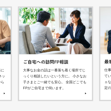
最
ご自宅への訪問FP相談
仕
軽に
大事なお金の話は一番落ち着く場所でじ
てい
ネッ
っくり相談したいという方に。 小さなお
ェ
から
子さまとご一緒でも安心。 全国どこでも
定
FPがご自宅まで伺います。