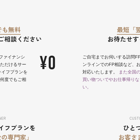
でも無料
最短「
ご相談ください
お待たせす
¥0
ファイナンシ
ご自宅までお伺いする訪問F
いただけるサー
ンラインでのFP相談など、
ライフプランを
対応いたします。
また全国の
に何度でもご相
買い物ついでやお仕事帰りな
い。
NER
CUSTO
イフプランを
ひと
金の専門家」
お客さま