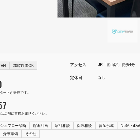
アクセス
JR「徳山駅」徒歩4分
PEN
20時以降OK
定休日
なし
0
0スタートが最終です。
57
約は店舗に直接お電話ください。
シュフロー診断
貯蓄計画
家計相談
保険相談
資産形成
NISA・iDe
介護準備
その他