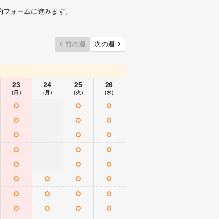
約フォームに進みます。
前の週
次の週
23
24
25
26
（日）
（月）
（火）
（水）