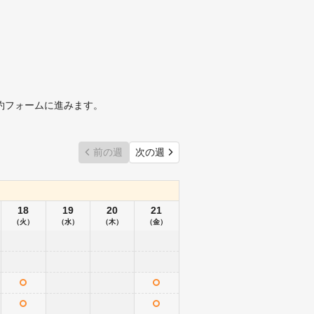
約フォームに進みます。
前の週
次の週
18
19
20
21
（火）
（水）
（木）
（金）