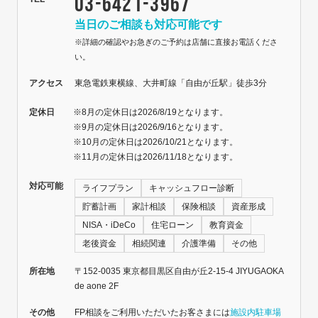
03-6421-3967
当日のご相談も対応可能です
※詳細の確認やお急ぎのご予約は店舗に直接お電話くださ
い。
アクセス
東急電鉄東横線、大井町線「自由が丘駅」徒歩3分
定休日
※8月の定休日は2026/8/19となります。
※9月の定休日は2026/9/16となります。
※10月の定休日は2026/10/21となります。
※11月の定休日は2026/11/18となります。
対応可能
ライフプラン
キャッシュフロー診断
貯蓄計画
家計相談
保険相談
資産形成
NISA・iDeCo
住宅ローン
教育資金
老後資金
相続関連
介護準備
その他
所在地
〒152‐0035 東京都目黒区自由が丘2-15-4 JIYUGAOKA
de aone 2F
その他
FP相談をご利用いただいたお客さまには
施設内駐車場