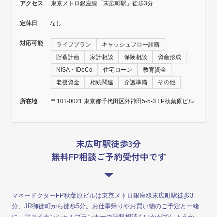
アクセス
東京メトロ銀座線「末広町駅」徒歩3分
定休日
なし
対応可能
ライフプラン
キャッシュフロー診断
貯蓄計画
家計相談
保険相談
資産形成
NISA・iDeCo
住宅ローン
教育資金
老後資金
相続関連
介護準備
その他
所在地
〒101-0021 東京都千代田区外神田5-5-3 FP秋葉原ビル
末広町駅徒歩3分
無料FP相談ご予約受付中です
マネードクターFP秋葉原ビルは東京メトロ銀座線末広町駅徒歩3
分、JR御徒町から徒歩5分。お仕事帰りやお買い物のご予定と一緒
に、ファイナンシャルプランナーの無料相談もいかがでしょうか。