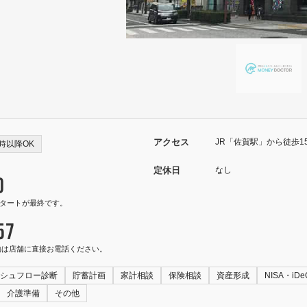
アクセス
JR「佐賀駅」から徒歩1
0時以降OK
定休日
なし
0
0スタートが最終です。
57
約は店舗に直接お電話ください。
シュフロー診断
貯蓄計画
家計相談
保険相談
資産形成
NISA・iDe
介護準備
その他