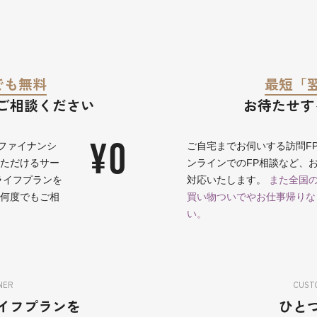
でも無料
最短「
ご相談ください
お待たせす
¥0
ファイナンシ
ご自宅までお伺いする訪問F
いただけるサー
ンラインでのFP相談など、
ライフプランを
対応いたします。
また全国の
に何度でもご相
買い物ついでやお仕事帰りな
い。
NER
CUSTO
イフプランを
ひと