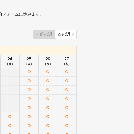
約フォームに進みます。
前の週
次の週
24
25
26
27
（月）
（火）
（水）
（木）