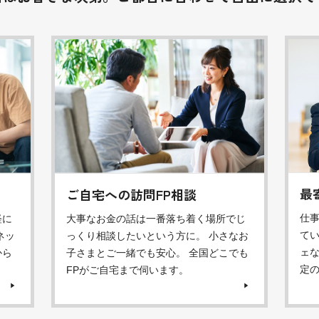
最
ご自宅への訪問FP相談
仕
軽に
大事なお金の話は一番落ち着く場所でじ
てい
ネッ
っくり相談したいという方に。 小さなお
ェ
から
子さまとご一緒でも安心。 全国どこでも
定
FPがご自宅まで伺います。