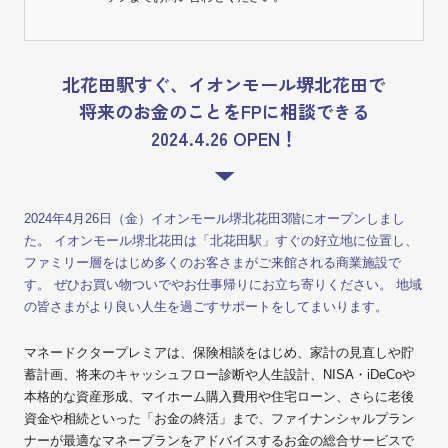
北花田駅すぐ、イオンモール堺北花田で
将来のお金のことをFPに相談できる
2024.4.26 OPEN！
2024年4月26日（金）イオンモール堺北花田3階にオープンしまし
た。 イオンモール堺北花田は「北花田駅」すぐの好立地に位置し、
ファミリー層をはじめ多くのお客さまがご来館される商業施設で
す。 ぜひお買い物ついでやお仕事帰りにお立ち寄りください。 地域
の皆さまがより良い人生を過ごすサポートをしてまいります。
マネードクタープレミアは、保険相談をはじめ、家計の見直しや貯
蓄計画、将来のキャッシュフロー診断や人生設計、NISA・iDeCoや
本格的な資産形成、マイホーム購入費用や住宅ローン、さらに老後
資金や相続といった「お金の終活」まで、ファイナンシャルプラン
ナーが最適なマネープランをアドバイスするお金の総合サービスで