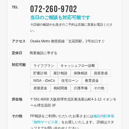
072-260-9702
TEL
当日のご相談も対応可能です
※詳細の確認やお急ぎのご予約は店舗に直接お電話くださ
い。
アクセス
Osaka Metro 御堂筋線「北花田駅」2号出口すぐ
定休日
商業施設に準ずる
対応可能
ライフプラン
キャッシュフロー診断
貯蓄計画
家計相談
保険相談
資産形成
NISA・iDeCo
住宅ローン
教育資金
老後資金
相続関連
介護準備
その他
所在地
〒591-8008 大阪府堺市北区東浅香山町4-1-12 イオンモ
ール堺北花田 3F
その他
FP相談をご利用いただいたお客さまには
施設内駐車場
「無料サービス券」
をお渡しいたします。 詳細はスタ
ッフまでお問い合わせください。