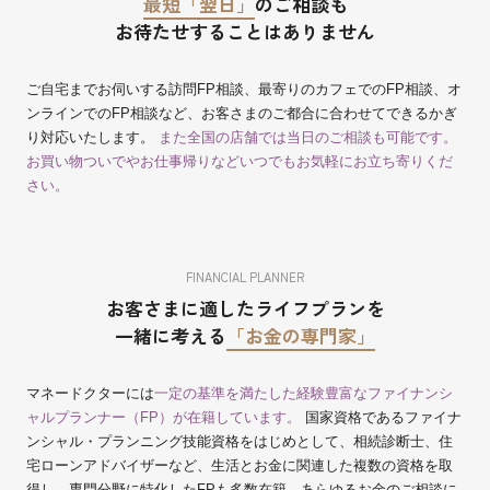
最短「翌日」
のご相談も
お待たせすることはありません
ご自宅までお伺いする訪問FP相談、最寄りのカフェでのFP相談、オ
ンラインでのFP相談など、お客さまのご都合に合わせてできるかぎ
り対応いたします。
また全国の店舗では当日のご相談も可能です。
お買い物ついでやお仕事帰りなどいつでもお気軽にお立ち寄りくだ
さい。
FINANCIAL PLANNER
お客さまに適したライフプランを
一緒に考える
「お金の専門家」
マネードクターには
一定の基準を満たした経験豊富なファイナンシ
ャルプランナー（FP）が在籍しています。
国家資格であるファイナ
ンシャル・プランニング技能資格をはじめとして、相続診断士、住
宅ローンアドバイザーなど、生活とお金に関連した複数の資格を取
得し、専門分野に特化したFPも多数在籍、あらゆるお金のご相談に