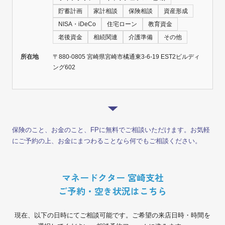
貯蓄計画
家計相談
保険相談
資産形成
NISA・iDeCo
住宅ローン
教育資金
老後資金
相続関連
介護準備
その他
所在地
〒880-0805 宮崎県宮崎市橘通東3-6-19 EST2ビルディ
ング602
保険のこと、お金のこと、FPに無料でご相談いただけます。お気軽
にご予約の上、お金にまつわることなら何でもご相談ください。
マネードクター 宮崎支社
ご予約・空き状況はこちら
現在、以下の日時にてご相談可能です。ご希望の来店日時・時間を