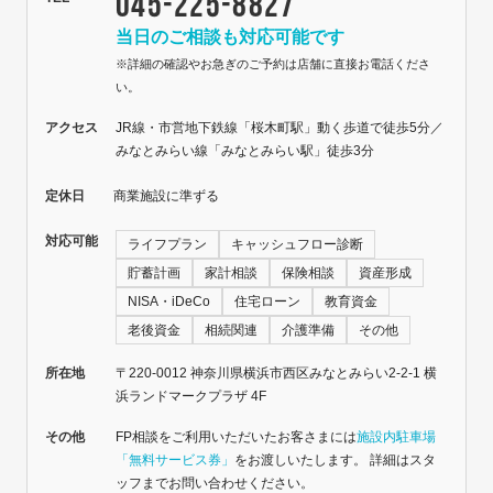
045-225-8827
当日のご相談も対応可能です
※詳細の確認やお急ぎのご予約は店舗に直接お電話くださ
い。
アクセス
JR線・市営地下鉄線「桜木町駅」動く歩道で徒歩5分／
みなとみらい線「みなとみらい駅」徒歩3分
定休日
商業施設に準ずる
対応可能
ライフプラン
キャッシュフロー診断
貯蓄計画
家計相談
保険相談
資産形成
NISA・iDeCo
住宅ローン
教育資金
老後資金
相続関連
介護準備
その他
所在地
〒220-0012 神奈川県横浜市西区みなとみらい2-2-1 横
浜ランドマークプラザ 4F
その他
FP相談をご利用いただいたお客さまには
施設内駐車場
「無料サービス券」
をお渡しいたします。 詳細はスタ
ッフまでお問い合わせください。