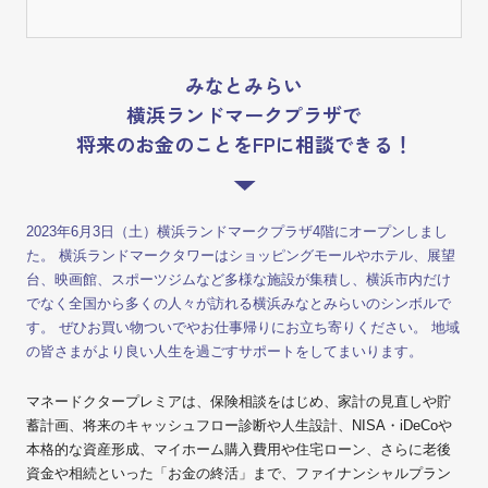
みなとみらい
横浜ランドマークプラザで
将来のお金のことをFPに相談できる！
2023年6月3日（土）横浜ランドマークプラザ4階にオープンしまし
た。 横浜ランドマークタワーはショッピングモールやホテル、展望
台、映画館、スポーツジムなど多様な施設が集積し、横浜市内だけ
でなく全国から多くの人々が訪れる横浜みなとみらいのシンボルで
す。 ぜひお買い物ついでやお仕事帰りにお立ち寄りください。 地域
の皆さまがより良い人生を過ごすサポートをしてまいります。
マネードクタープレミアは、保険相談をはじめ、家計の見直しや貯
蓄計画、将来のキャッシュフロー診断や人生設計、NISA・iDeCoや
本格的な資産形成、マイホーム購入費用や住宅ローン、さらに老後
資金や相続といった「お金の終活」まで、ファイナンシャルプラン