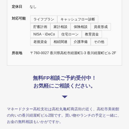
定休日
なし
対応可能
ライフプラン
キャッシュフロー診断
貯蓄計画
家計相談
保険相談
資産形成
NISA・iDeCo
住宅ローン
教育資金
老後資金
相続関連
介護準備
その他
所在地
〒760-0027 香川県高松市紺屋町1-3 香川紺屋町ビル 2F
無料FP相談ご予約受付中！
お気軽にご相談ください。
マネードクター高松支社は高松丸亀町商店街の近く、高松市美術館
の向いの香川紺屋町ビル2階です。買い物やランチの予定と一緒に、
お金の無料相談もいかがですか。