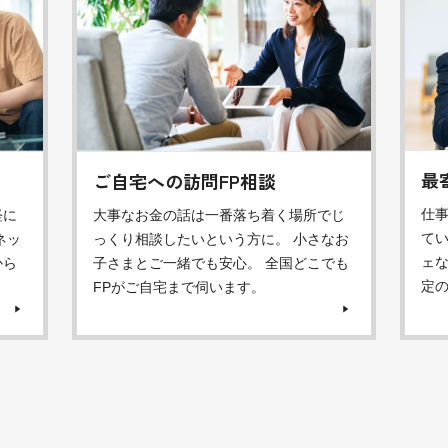
最
ご自宅への訪問FP相談
仕
軽に
大事なお金の話は一番落ち着く場所でじ
てい
ネッ
っくり相談したいという方に。 小さなお
ェ
から
子さまとご一緒でも安心。 全国どこでも
定
FPがご自宅まで伺います。