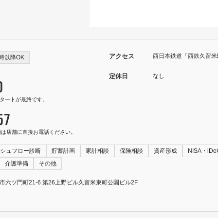
アクセス
西日本鉄道「西鉄久留米
0時以降OK
定休日
なし
0
0スタートが最終です。
57
約は店舗に直接お電話ください。
シュフロー診断
貯蓄計画
家計相談
保険相談
資産形成
NISA・iDe
介護準備
その他
留米市六ツ門町21-6 第26上野ビル久留米東町公園ビル2F