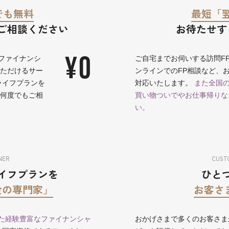
でも無料
最短「
ご相談ください
お待たせす
¥0
ファイナンシ
ご自宅までお伺いする訪問F
いただけるサー
ンラインでのFP相談など、
ライフプランを
対応いたします。
また全国の
に何度でもご相
買い物ついでやお仕事帰りな
い。
NER
CUSTO
イフプランを
ひと
金の専門家」
お客さま
た経験豊富なファイナンシャ
おかげさまで多くのお客さま