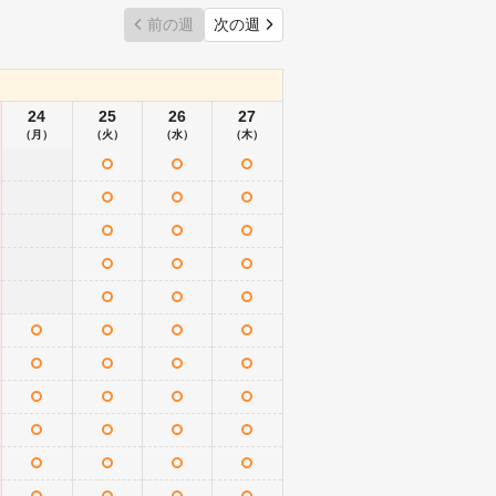
前の週
次の週
24
25
26
27
（月）
（火）
（水）
（木）