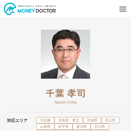
千葉 孝司
Takashi Chiba
対応エリア
北信越
北海道・東北
宮城県
富山県
山形県
岩手県
新潟県
石川県