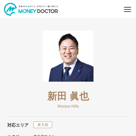
新田 眞也
Masaya Nitta
対応エリア
東京都