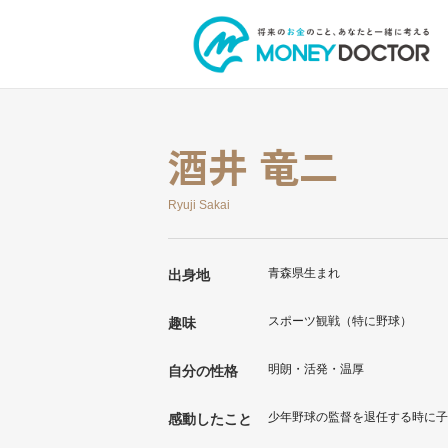
酒井 竜二
Ryuji Sakai
青森県生まれ
出身地
スポーツ観戦（特に野球）
趣味
明朗・活発・温厚
自分の性格
少年野球の監督を退任する時に子
感動したこと