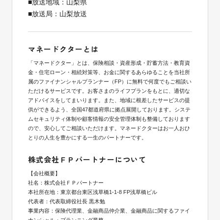
■放送地域：山梨県
■放送局：山梨放送
マネードクターとは
「マネードクター」とは、保険相談・資産形成・貯蓄方法・教育資
金・住宅ローン・相続対策等、お金に関するあらゆることを当社所
属のファイナンシャルプランナー（FP）に無料で何度でもご相談い
ただけるサービスです。お客さまのライフプランをもとに、適切な
アドバイスをしてまいります。また、地域に根差したサービスの提
供ができるよう、全国47都道府県に拠点展開しております。システ
ムセキュリティ体制や顧客情報の安全管理体制も整備しております
ので、安心してご相談いただけます。マネードクターはお一人おひ
とりの人生を豊かにする一生のパートナーです。
株式会社ＦＰパートナーについて
【会社概要】
社名：株式会社ＦＰパートナー
本社所在地：東京都台東区浅草橋1-1-8 FP浅草橋ビル
代表者：代表取締役社長 黒木勉
事業内容：保険代理業、金融商品仲介業、金融商品に関するファイ